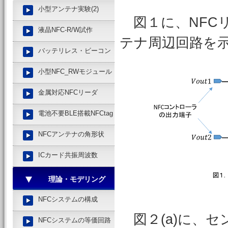
小型アンテナ実験(2)
図１に、NFCリ
液晶NFC-R/W試作
テナ周辺回路を
バッテリレス・ビーコン
小型NFC_RWモジュール
金属対応NFCリーダ
電池不要BLE搭載NFCtag
NFCアンテナの角形状
ICカード共振周波数
理論・モデリング
NFCシステムの構成
図２(a)に、
NFCシステムの等価回路