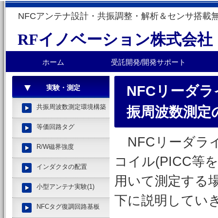
NFCアンテナ設計・共振調整・解析＆センサ搭載
RFイノベーション株式会社
ホーム
受託開発/開発サポート
NFCリーダラ
実験・測定
共振周波数測定環境構築
振周波数測定
等価回路タグ
NFCリーダラ
R/W磁界強度
コイル(PICC
インダクタの配置
用いて測定する
小型アンテナ実験(1)
下に説明してい
NFCタグ復調回路基板