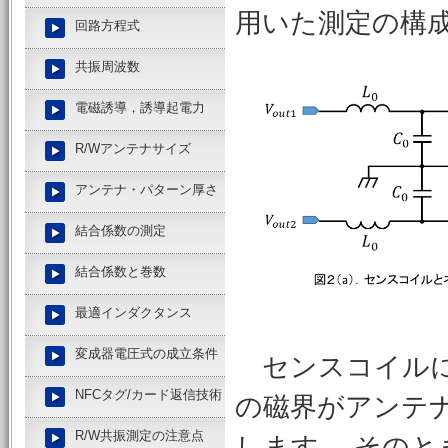
用いた測定の構
回路方程式
共振周波数
電磁誘導，誘導起電力
R/Wアンテナサイズ
アンテナ・パターン厚さ
結合係数の測定
結合係数と巻数
最適インダクタンス
変成器電圧式の成立条件
センスコイルに
NFCタグ/カード返信技術
の磁界がアンテナ
R/W共振測定の注意点
します。 そのと